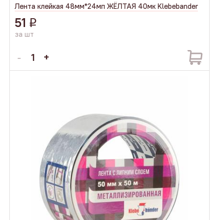
Лента клейкая 48мм*24мп ЖЁЛТАЯ 40мк Klebebander
51
q
за шт