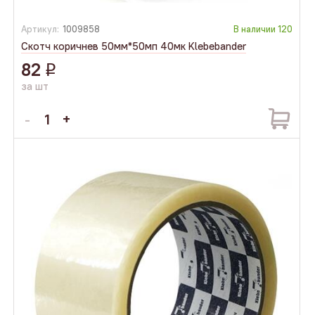
Артикул:
1009858
В наличии
120
Скотч коричнев 50мм*50мп 40мк Klebebander
82
q
за шт