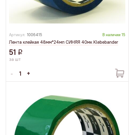
Артикул:
1006415
В наличии
15
Лента клейкая 48мм*24мп СИНЯЯ 40мк Klebebander
51
q
за шт