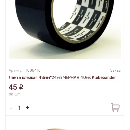
Артикул:
1006416
Заказ
Лента клейкая 48мм*24мп ЧЁРНАЯ 40мк Klebebander
45
q
за шт