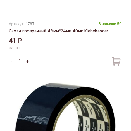
Артикул:
1797
В наличии
50
Скотч прозрачный 48мм*24мп 40мк Klebebander
41
q
за шт