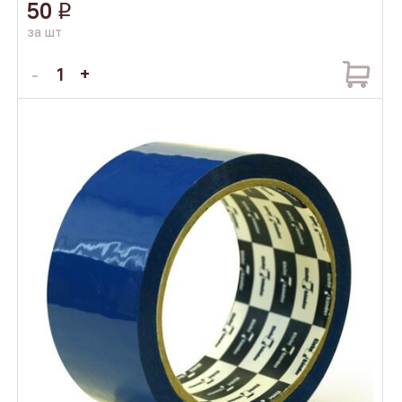
50
q
за шт