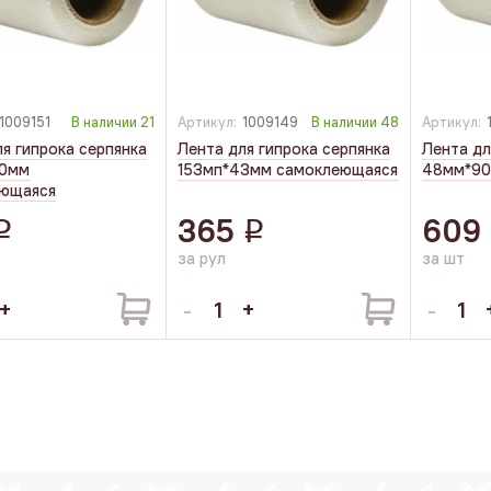
1009151
В наличии
21
Артикул:
1009149
В наличии
48
Артикул:
я гипрока серпянка
Лента для гипрока серпянка
Лента дл
30мм
153мп*43мм самоклеющаяся
48мм*90м
еющаяся
365
609
q
q
за рул
за шт