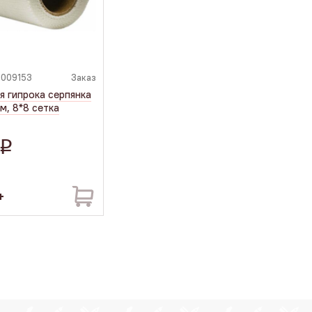
1009153
Заказ
я гипрока серпянка
, 8*8 сетка
q