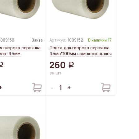
1009150
Заказ
Артикул:
1009152
В наличии
17
я гипрока серпянка
Лента для гипрока серпянка
ина-45мм
45мп*100мм самоклеющаяся
260
q
q
за шт