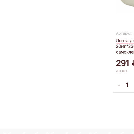
Артикул:
Лента дл
20мп*2
самокл
291
за шт