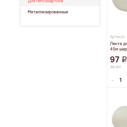
Для гипсокартона
Металлизированные
Артикул:
Лента дл
45м ши
97
за шт