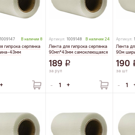
1009147
В наличии
8
Артикул:
1009148
В наличии
24
Артикул:
я гипрока серпянка
Лента для гипрока серпянка
Лента дл
рина-43мм
90мп*43мм самоклеющаяся
90м шир
189
190
q
q
за рул
за шт