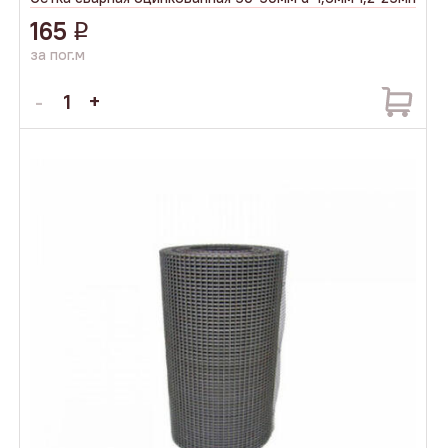
165
q
за пог.м