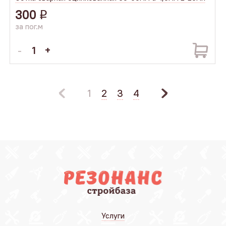
300
q
за пог.м
1
2
3
4
Услуги