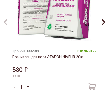
Артикул:
1002018
В наличии
72
Арти
Ровнитель для пола ЭТАЛОН NIVELIR 20кг
Кера
530
27
q
за шт
за 