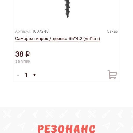
Артикул:
1007248
Заказ
Арти
Саморез гипрок / дерево 65*4,2 (уп11шт)
Шай
5шт
38
30
q
за упак
за 