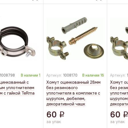
1008798
В наличии
1
Артикул:
1008170
В наличии
16
Артикул:
цинкованный с
Хомут оцинкованный 28мм
Хомут о
ым уплотнителем
без резинового
без рези
мм с гайкой TeRma
уплотнителя в комплекте с
уплотнит
шурупом, дюбелем,
шурупом
декоративной чашк
декорат
60
60
q
q
за упак
за упак