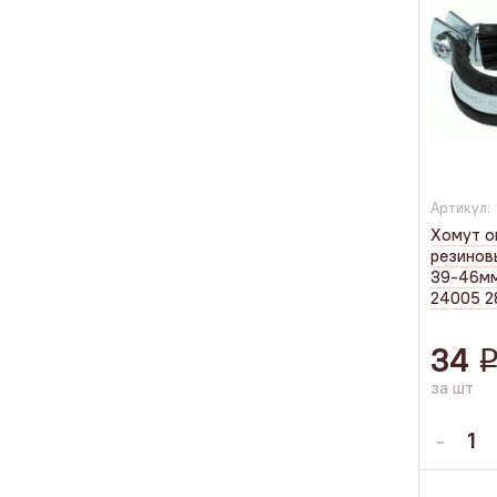
Артикул:
Хомут о
резинов
39-46мм
24005 2
34
за шт