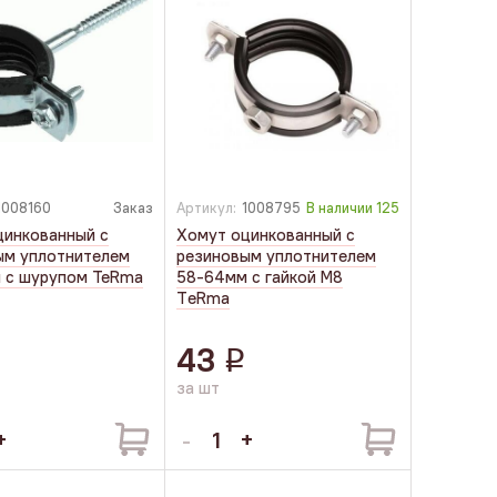
1008160
Заказ
Артикул:
1008795
В наличии
125
цинкованный с
Хомут оцинкованный с
ым уплотнителем
резиновым уплотнителем
 с шурупом TeRma
58-64мм с гайкой М8
TеRmа
43
q
q
за шт