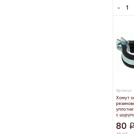
Артикул:
Хомут о
резино
уплотни
с шуруп
80
за шт