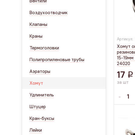
Вентили
Воздухоотводчик
Клапаны
Краны
Артикул:
Хомут о
Термоголовки
резинов
15-19мм
Полипропиленовые трубы
24020
Аэраторы
17
q
за шт
Хомут
Удлинитель
Штуцер
Кран-буксы
Лейки