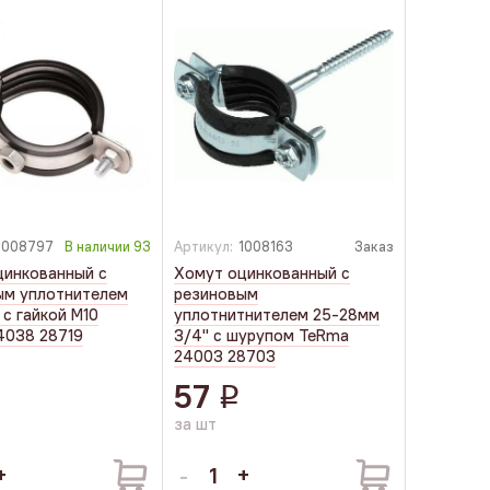
1008797
В наличии
93
Артикул:
1008163
Заказ
цинкованный с
Хомут оцинкованный с
ым уплотнителем
резиновым
с гайкой М10
уплотнитнителем 25-28мм
4038 28719
3/4" с шурупом TeRma
24003 28703
57
q
за шт