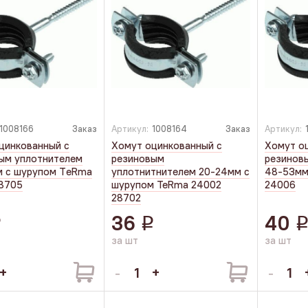
1008166
Заказ
Артикул:
1008164
Заказ
Артикул:
цинкованный с
Хомут оцинкованный с
Хомут о
ым уплотнителем
резиновым
резинов
 с шурупом TеRmа
уплотнитнителем 20-24мм с
48-53мм
8705
шурупом TeRma 24002
24006
28702
36
40
q
q
за шт
за шт