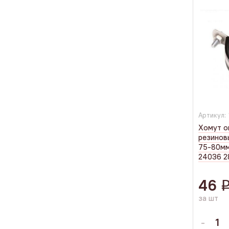
Артикул:
Хомут о
резинов
75-80мм
24036 2
46
за шт