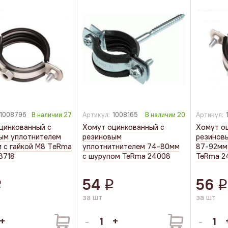
1008796
В наличии
27
Артикул:
1008165
В наличии
20
Артикул:
цинкованный с
Хомут оцинкованный с
Хомут о
ым уплотнителем
резиновым
резинов
 с гайкой М8 TеRmа
уплотнитнителем 74-80мм
87-92мм 
8718
с шурупом TeRma 24008
TeRma 2
54
56
q
q
q
за шт
за шт