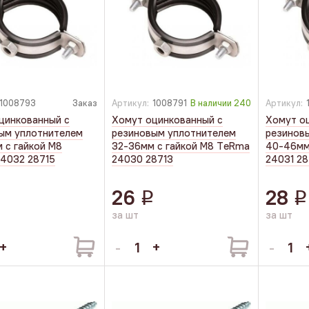
1008793
Заказ
Артикул:
1008791
В наличии
240
Артикул:
цинкованный с
Хомут оцинкованный с
Хомут о
ым уплотнителем
резиновым уплотнителем
резинов
 с гайкой М8
32-36мм с гайкой М8 TеRmа
40-46мм
4032 28715
24030 28713
24031 28
26
28
q
q
q
за шт
за шт