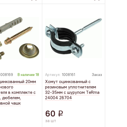
1008169
В наличии
18
Артикул:
1008161
Заказ
цинкованный 20мм
Хомут оцинкованный с
нового
резиновым уплотнителем
еля в комплекте с
32-35мм с шурупом TеRmа
, дюбелем,
24004 28704
ивной чашк
60
q
q
за шт