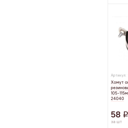
Артикул:
Хомут о
резинов
105-115
24040
58
за шт