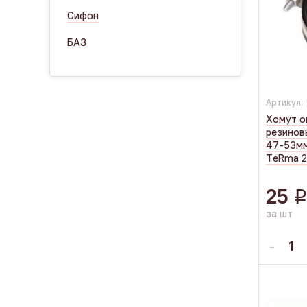
Сифон
БАЗ
Артикул:
Хомут о
резинов
47-53мм
TеRmа 2
25
за шт