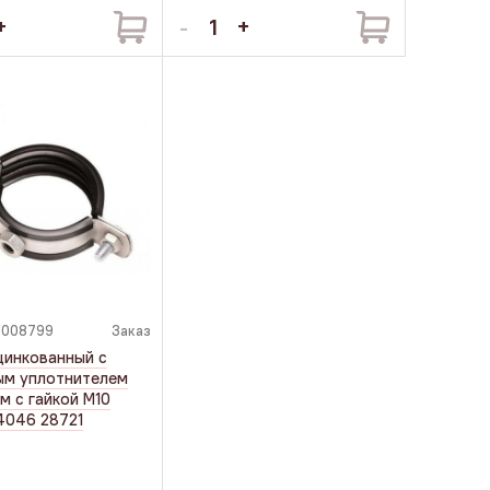
1008799
Заказ
цинкованный с
ым уплотнителем
м с гайкой М10
4046 28721