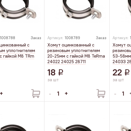
1008788
Заказ
Артикул:
1008789
Заказ
Артикул:
цинкованный с
Хомут оцинкованный с
Хомут о
ым уплотнителем
резиновым уплотнителем
резинов
 с гайкой М8 TRm
20-25мм с гайкой М8 TeRma
53-58мм
24022 24025 28711
24033 2
18
22
q
q
за шт
за шт