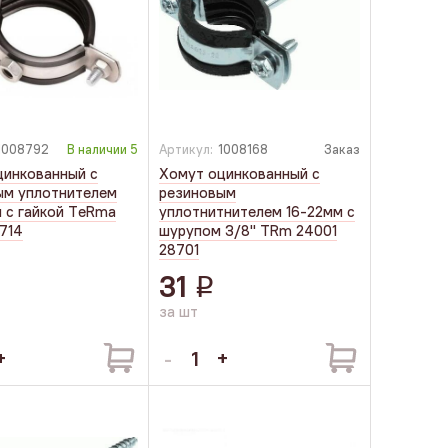
1008792
В наличии
5
Артикул:
1008168
Заказ
цинкованный с
Хомут оцинкованный с
ым уплотнителем
резиновым
 с гайкой TеRmа
уплотнитнителем 16-22мм с
714
шурупом 3/8" TRm 24001
28701
31
q
за шт