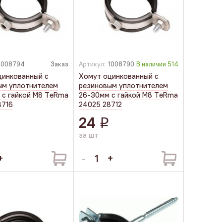
1008794
Заказ
Артикул:
1008790
В наличии
514
цинкованный с
Хомут оцинкованный с
ым уплотнителем
резиновым уплотнителем
 с гайкой М8 TеRmа
26-30мм с гайкой М8 TеRmа
8716
24025 28712
24
q
за шт