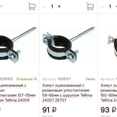
1008162
В наличии
14
Артикул:
1008167
Заказ
Артикул:
цинкованный с
Хомут оцинкованный с
Хомут о
вым
резиновым уплотнителем
резинов
тнителем 107-115мм
59-66мм с шурупом TeRma
160-169м
ом TeRma 24009
24007 28707
TeRma 2
91
93
q
q
q
за шт
за шт