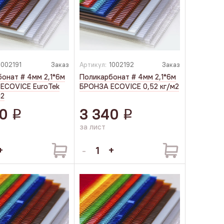
1002191
Заказ
Артикул:
1002192
Заказ
онат # 4мм 2,1*6м
Поликарбонат # 4мм 2,1*6м
ECOVICE EuroTek
БРОНЗА ECOVICE 0,52 кг/м2
м2
0
3 340
q
q
за лист