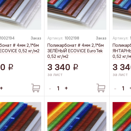
1002194
Заказ
Артикул:
1002198
Заказ
Артикул:
бонат # 4мм 2,1*6м
Поликарбонат # 4мм 2,1*6м
Поликарб
ECOVICE 0,52 кг/м2
ЗЕЛЁНЫЙ ECOVICE EuroTek
ЯНТАРНЫ
0,52 кг/м2
0,52 кг/
40
3 340
3 34
q
q
за лист
за лист