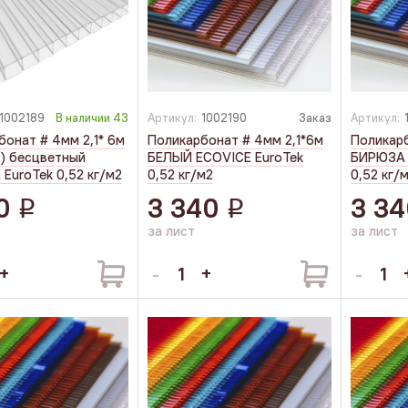
1002189
В наличии
43
Артикул:
1002190
Заказ
Артикул:
бонат # 4мм 2,1* 6м
Поликарбонат # 4мм 2,1*6м
Поликарб
м) бесцветный
БЕЛЫЙ ECOVICE EuroTek
БИРЮЗА 
EuroTek 0,52 кг/м2
0,52 кг/м2
0,52 кг/
0
3 340
3 34
q
q
за лист
за лист