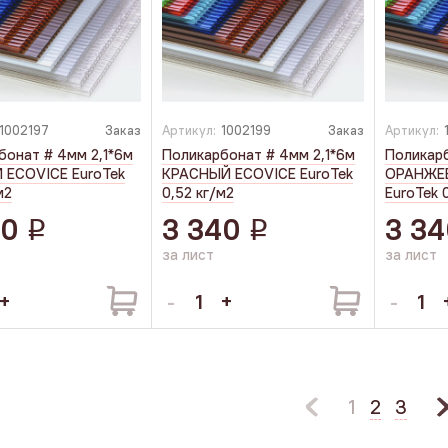
1002197
Заказ
Артикул:
1002199
Заказ
Артикул:
бонат # 4мм 2,1*6м
Поликарбонат # 4мм 2,1*6м
Поликарб
ECOVICE EuroTek
КРАСНЫЙ ECOVICE EuroTek
ОРАНЖЕ
м2
0,52 кг/м2
EuroTek 
40
3 340
3 34
q
q
за лист
за лист
1
2
3