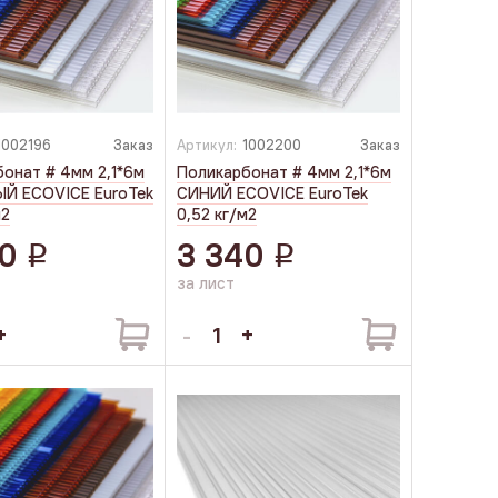
1002196
Заказ
Артикул:
1002200
Заказ
онат # 4мм 2,1*6м
Поликарбонат # 4мм 2,1*6м
Й ECOVICE EuroTek
СИНИЙ ECOVICE EuroTek
м2
0,52 кг/м2
0
3 340
q
q
за лист