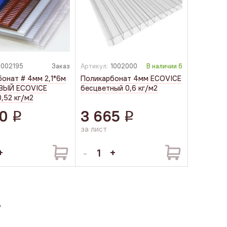
1002195
Заказ
Артикул:
1002000
В наличии
6
онат # 4мм 2,1*6м
Поликарбонат 4мм ECOVICE
ВЫЙ ECOVICE
бесцветный 0,6 кг/м2
0,52 кг/м2
0
3 665
q
q
за лист