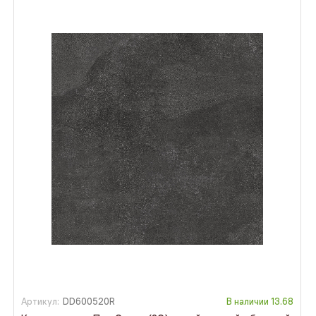
Артикул:
DD600520R
В наличии
13.68