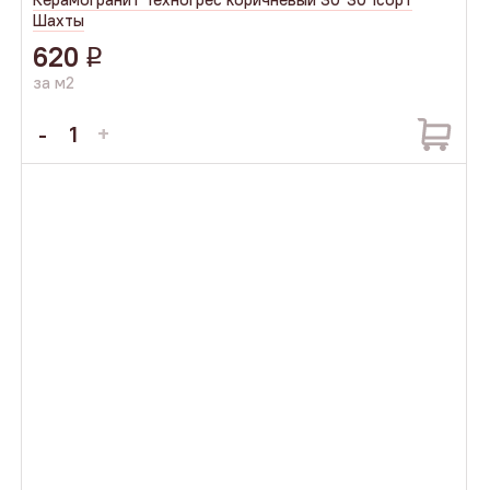
Шахты
620
q
за м2