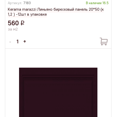
Артикул:
7183
В наличии
16.5
Kerama marazzi Линьяно бирюзовый панель 20*50 (к
1,2 ) -12шт в упаковке
560
q
за м2