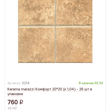
Артикул:
5214
В наличии
66.56
Kerama marazzi Комфорт 20*20 (к 1,04) - 26 шт в
упаковке
760
q
за м2