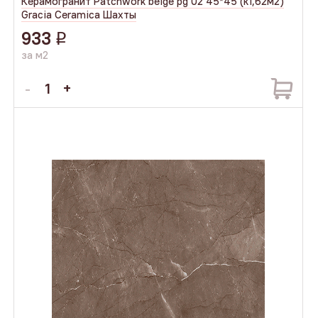
Керамогранит Patchwork beige pg 02 45*45 (к1,62м2)
Gracia Ceramica Шахты
933
q
за м2