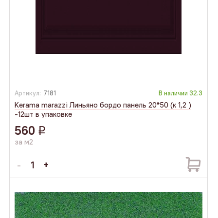
Артикул:
7181
В наличии
32.3
Kerama marazzi Линьяно бордо панель 20*50 (к 1,2 )
-12шт в упаковке
560
q
за м2