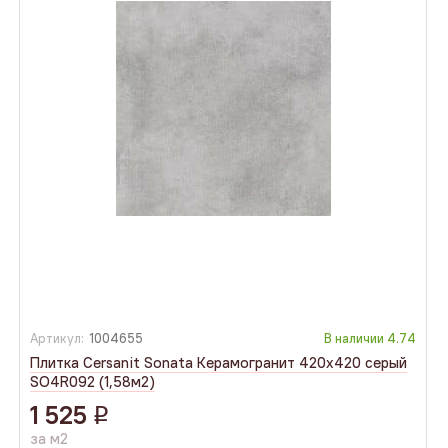
Артикул:
1004655
В наличии
4.74
Плитка Cersanit Sonata Керамогранит 420x420 серый
SO4R092 (1,58м2)
1 525
q
за м2