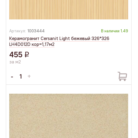
Артикул:
1003444
В наличии
1.49
Керамогранит Cersanit Light бежевый 326*326
LH4D012D кор=1,17м2
455
q
за м2