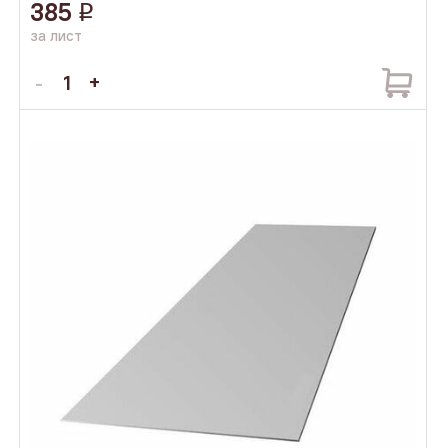
385
q
за лист