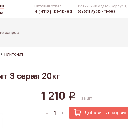
лю
Оптовый отдел
Розничный отдел (Корпус 1)
8 (8112) 33-10-90
8 (8112) 33-11-90
ии
Плитонит
т 3 серая 20кг
1 210
q
за шт
Добавить в корзин