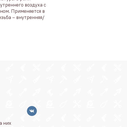
утреннего воздуха с
оном. Применяется в
езьба – внутренняя/
а них