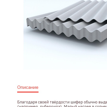
Описание
Благодаря своей твёрдости шифер обычно выде
(например, рубероида). Малый нагрев в солне