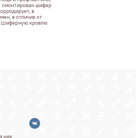
х смонтирован шифер 
орродирует, в 
н, в отличие от 
. Шиферную кровлю 
а них