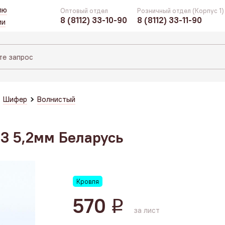
лю
Оптовый отдел
Розничный отдел (Корпус 1)
8 (8112) 33-10-90
8 (8112) 33-11-90
ии
Шифер
Волнистый
13 5,2мм Беларусь
Кровля
570
q
за лист