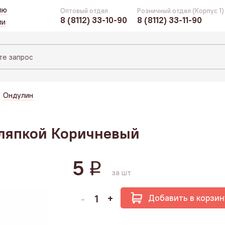
лю
Оптовый отдел
Розничный отдел (Корпус 1)
8 (8112) 33-10-90
8 (8112) 33-11-90
ии
Ондулин
шляпкой Коричневый
5
q
за шт
Добавить в корзин