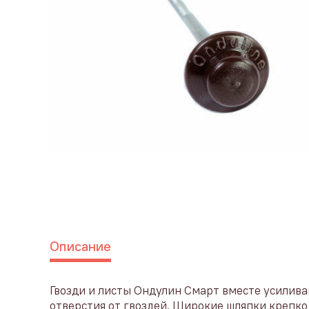
Описание
Гвозди и листы Ондулин Смарт вместе усилива
отверстия от гвоздей. Широкие шляпки крепк