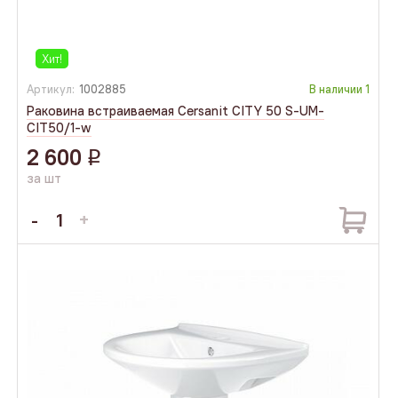
Хит!
Артикул:
1002885
В наличии
1
Раковина встраиваемая Cersanit CITY 50 S-UM-
CIT50/1-w
2 600
q
за шт