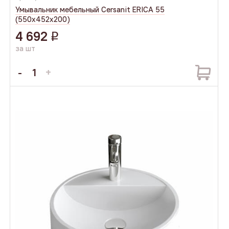
Умывальник мебельный Cersanit ERICA 55
(550х452х200)
4 692
q
за шт